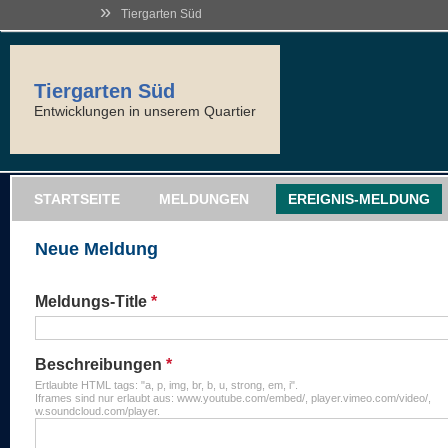
»
Tiergarten Süd
Tiergarten Süd
Entwicklungen in unserem Quartier
STARTSEITE
MELDUNGEN
EREIGNIS-MELDUNG
Neue Meldung
Meldungs-Title
*
Beschreibungen
*
Ertlaubte HTML tags: "a, p, img, br, b, u, strong, em, i".
Iframes sind nur erlaubt aus: www.youtube.com/embed/, player.vimeo.com/video/,
w.soundcloud.com/player.