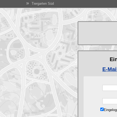
»
Tiergarten Süd
Ei
E-Mai
Eingelog