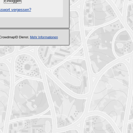
swort vergessen?
 CrowdmapID Dienst.
Mehr Informationen