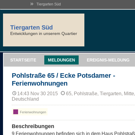
»
Tiergarten Süd
Tiergarten Süd
Entwicklungen in unserem Quartier
STARTSEITE
MELDUNGEN
EREIGNIS-MELDUNG
Pohlstraße 65 / Ecke Potsdamer -
Ferienwohnungen
14:43 Nov 30 2015
65, Pohlstraße, Tiergarten, Mitte
Deutschland
Ferienwohnungen
Beschreibungen
9 Ferienwohnungen befinden sich in dem Haus Pohlstra