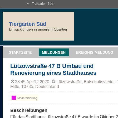
»
Tiergarten Süd
Tiergarten Süd
Entwicklungen in unserem Quartier
STARTSEITE
MELDUNGEN
EREIGNIS-MELDUNG
Lützowstraße 47 B Umbau und
Renovierung eines Stadthauses
23:45 Apr 12 2020
Lützowstraße, Botschaftsviertel, 
Mitte, 10785, Deutschland
Modernisierung
Beschreibungen
Für das Stadthaus Lützowstraße 47 B wurde im Oktober 