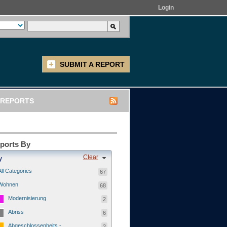
Login
SUBMIT A REPORT
REPORTS
eports By
Clear
y
All Categories
67
Wohnen
68
Modernisierung
2
Abriss
6
Abgeschlossenheits -
2