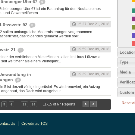
höneberger Ufer 67
0
Schöneberger Ufer 67 ist ein Bauantrag für den Neubau eines
- und Gewerbeflächen...
15:27 Dec 21, 2018
Lützowstr. 92
0
 92 sollen umfangreiche Modernisierungen vorgenommen
at berichtet, das folgendes gemacht werden soll:...
19:59 Dec 09, 2018
wstr. 21
0
Locatio
iner der verbliebenen Mieter*innen sollen im Haus Lützowstr.
eit weit mehr als einem Vierteljahr...
Type
Media
- Umwandlung in
19:39 Dec 09, 2018
nungen
0
Verifica
 5 ist derzeit völlig eingerüstet. Es wird renoviert, ein Aufzug
angebaut, das Dach wird ausgebaut....
Custom 
Reset all
…
11-15 of 67 Reports
5
6
13
14
ontact Us
Crowdmap TOS