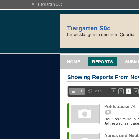
»
Tiergarten Süd
Tiergarten Süd
Entwicklungen in unserem Quartier
HOME
REPORTS
SUBMI
Showing Reports From
Nov
List
Map
1
2
3
4
Pohlstrasse 74 
0
Der Kiosk im Haus Po
Jahreswechsel dauerh
Abriss und Neu