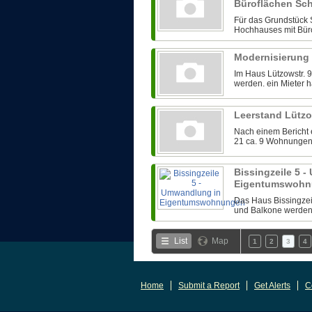
Büroflächen Sc
Für das Grundstück 
Hochhauses mit Büro
Modernisierung 
Im Haus Lützowstr.
werden. ein Mieter h
Leerstand Lützo
Nach einem Bericht e
21 ca. 9 Wohnungen s
Bissingzeile 5 
Eigentumswoh
Das Haus Bissingzeile
und Balkone werden 
List
Map
1
2
3
4
Home
Submit a Report
Get Alerts
C