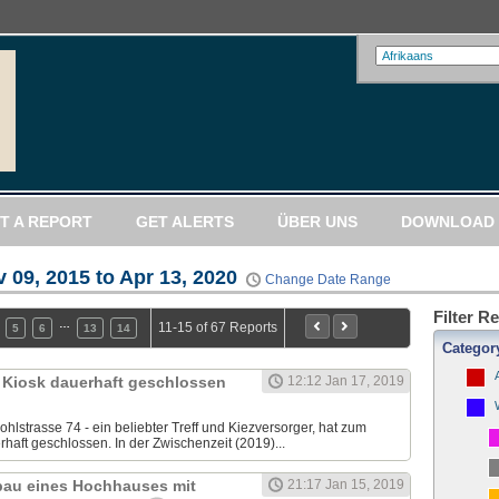
T A REPORT
GET ALERTS
ÜBER UNS
DOWNLOAD 
 09, 2015 to Apr 13, 2020
Change Date Range
Filter R
…
11-15 of 67 Reports
5
6
13
14
Categor
- Kiosk dauerhaft geschlossen
12:12 Jan 17, 2019
hlstrasse 74 - ein beliebter Treff und Kiezversorger, hat zum
aft geschlossen. In der Zwischenzeit (2019)...
bau eines Hochhauses mit
21:17 Jan 15, 2019