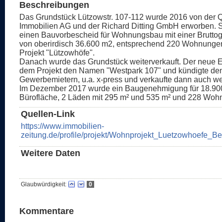
Beschreibungen
Das Grundstück Lützowstr. 107-112 wurde 2016 von der
Immobilien AG und der Richard Ditting GmbH erworben. S
einen Bauvorbescheid für Wohnungsbau mit einer Brutto
von oberirdisch 36.600 m2, entsprechend 220 Wohnungen
Projekt "Lützowhöfe".
Danach wurde das Grundstück weiterverkauft. Der neue 
dem Projekt den Namen "Westpark 107" und kündigte de
Gewerbemietern, u.a. x-press und verkaufte dann auch wei
Im Dezember 2017 wurde ein Baugenehmigung für 18.90
Bürofläche, 2 Läden mit 295 m² und 535 m² und 228 Wohnu
Quellen-Link
https://www.immobilien-
zeitung.de/profile/projekt/Wohnprojekt_Luetzowhoefe_Ber
Weitere Daten
Glaubwürdigkeit:
0
Kommentare