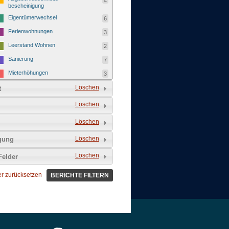
bescheinigung
Eigentümerwechsel
6
Ferienwohnungen
3
Leerstand Wohnen
2
Sanierung
7
Mieterhöhungen
3
Neubau
Löschen
27
t
Umwandlung in Wohneigentum
10
Löschen
Gewerbe
39
Löschen
Baugenehmigung
3
Löschen
tgung
Nutzungsänderung
3
Löschen
Ladeneröffnung
Felder
7
Ladenschließung
7
ter zurücksetzen
BERICHTE FILTERN
Leerstand Gewerbe
5
Wegzug eines Unternehmens
7
Zuzug eines Unternehmens
7
Inklusion
0