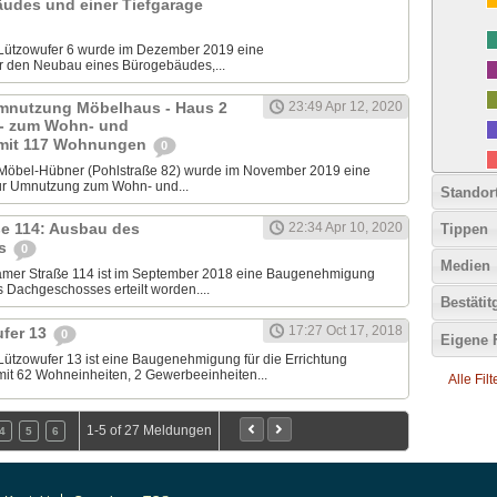
udes und einer Tiefgarage
 Lützowufer 6 wurde im Dezember 2019 eine
 den Neubau eines Bürogebäudes,...
Umnutzung Möbelhaus - Haus 2
23:49 Apr 12, 2020
 - zum Wohn- und
mit 117 Wohnungen
0
 Möbel-Hübner (Pohlstraße 82) wurde im November 2019 eine
r Umnutzung zum Wohn- und...
Standor
e 114: Ausbau des
22:34 Apr 10, 2020
Tippen
es
0
Medien
amer Straße 114 ist im September 2018 eine Baugenehmigung
 Dachgeschosses erteilt worden....
Bestäti
17:27 Oct 17, 2018
fer 13
0
Eigene 
Lützowufer 13 ist eine Baugenehmigung für die Errichtung
t 62 Wohneinheiten, 2 Gewerbeeinheiten...
Alle Fil
1-5 of 27 Meldungen
4
5
6