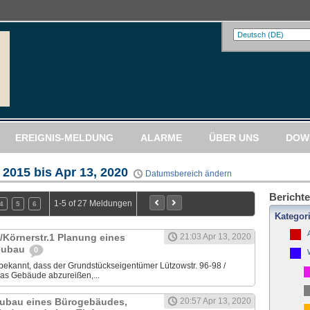
EREIGNIS-MELDUNG
ALARME
ÜBER UNS
DOW
 2015 bis Apr 13, 2020
Datumsbereich ändern
Berichte
1-5 of 27 Meldungen
4
5
6
Kategor
/Körnerstr.1 Planung eines
21:03 Apr 13, 2020
eubau
0
ekannt, dass der Grundstückseigentümer Lützowstr. 96-98 /
 das Gebäude abzureißen,...
eubau eines Bürogebäudes,
20:57 Apr 13, 2020