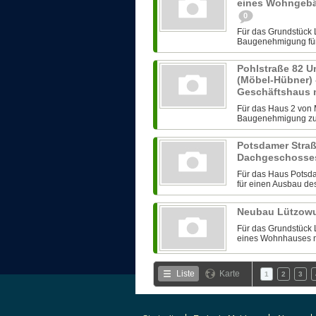
eines Wohngebä
0
Für das Grundstück
Baugenehmigung für
Pohlstraße 82 
(Möbel-Hübner)
Geschäftshaus 
Für das Haus 2 von
Baugenehmigung zu
Potsdamer Straß
Dachgeschoss
Für das Haus Potsd
für einen Ausbau des
Neubau Lützowu
Für das Grundstück 
eines Wohnhauses mi
Liste
Karte
1
2
3