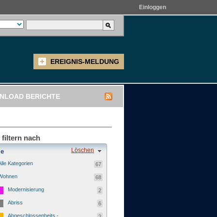
Einloggen
EREIGNIS-MELDUNG
NLOAD BERICHTE
 filtern nach
Löschen
ie
Alle Kategorien
67
Wohnen
68
Modernisierung
2
Abriss
6
Abgeschlossenheits -
2