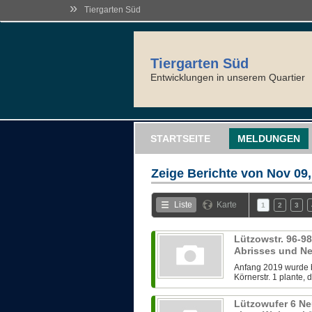
»
Tiergarten Süd
Tiergarten Süd
Entwicklungen in unserem Quartier
STARTSEITE
MELDUNGEN
Zeige Berichte von
Nov 09,
Liste
Karte
1
2
3
Lützowstr. 96-98
Abrisses und N
Anfang 2019 wurde b
Körnerstr. 1 plante,
Lützowufer 6 N