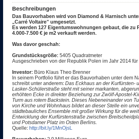
Beschreibungen
Das Bauvorhaben wird von Diamond & Harnisch unt
„Carré Voltaire“ umgesetzt.
Es werden 127 Eigentumswohnungen gebaut, die zu 
4.000-7.500 € je m2 verkauft werden.
Was davor geschah:
Grundstücksgröße:
5405 Quadratmeter
Ausgeschrieben von der Republik Polen im Jahr 2014 für 
Investor:
Büro Klaus Theo Brenner
In seinem Portfolio führt er das Bauvorhaben unter dem
schreibt unter anderem:
Das Eckhaus an der Kurfürsten- 
Lasker-Schülerstraße steht mit seiner markanten, abgeru
erhöhten Ecke in direkter Beziehung zur Zwölf-Apostel-Ki
Turm aus rotem Backstein. Dieses Nebeneinander von T
von Kirche und Wohnhaus bildet an dieser Stelle ein unv
städtebauliches Ensemble mit großer Wirkung für die wei
Entwicklung der Kurfürstenstraße zwischen Breitscheidpl
und Potsdamer Platz im Osten Berlins.
Quelle:
http://bit.ly/1MnOjsL