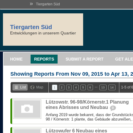
»
Tiergarten Süd
Tiergarten Süd
Entwicklungen in unserem Quartier
HOME
REPORTS
SUBMIT A REPORT
GET AL
Showing Reports From
Nov 09, 2015 to Apr 13, 
…
List
Map
1-5 of 
1
2
3
4
5
6
13
14
Lützowstr. 96-98/Körnerstr.1 Planung
eines Abrisses und Neubau
0
Anfang 2019 wurde bekannt, dass der Grundstücks
98 / Körnerstr. 1 plante, das Gebäude abzureißen,.
Lützowufer 6 Neubau eines