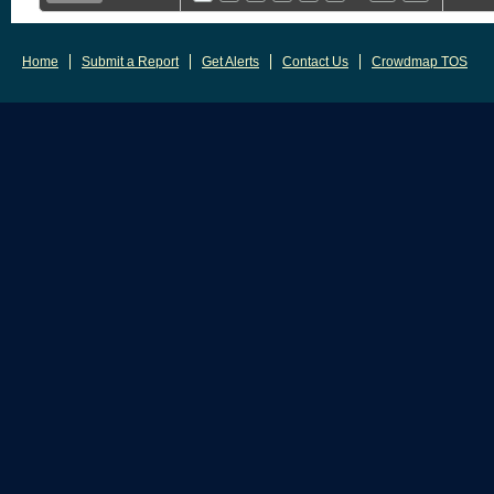
Home
Submit a Report
Get Alerts
Contact Us
Crowdmap TOS