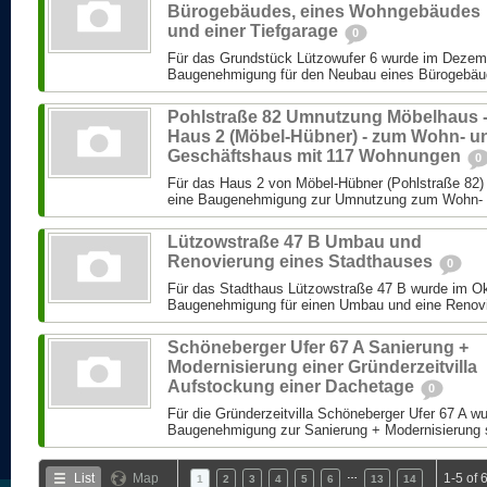
Bürogebäudes, eines Wohngebäudes
und einer Tiefgarage
0
Für das Grundstück Lützowufer 6 wurde im Dezem
Baugenehmigung für den Neubau eines Bürogebäud
Pohlstraße 82 Umnutzung Möbelhaus 
Haus 2 (Möbel-Hübner) - zum Wohn- u
Geschäftshaus mit 117 Wohnungen
0
Für das Haus 2 von Möbel-Hübner (Pohlstraße 82
eine Baugenehmigung zur Umnutzung zum Wohn- 
Lützowstraße 47 B Umbau und
Renovierung eines Stadthauses
0
Für das Stadthaus Lützowstraße 47 B wurde im Ok
Baugenehmigung für einen Umbau und eine Renovie
Schöneberger Ufer 67 A Sanierung +
Modernisierung einer Gründerzeitvilla
Aufstockung einer Dachetage
0
Für die Gründerzeitvilla Schöneberger Ufer 67 A w
Baugenehmigung zur Sanierung + Modernisierung s
…
List
Map
1-5 of 
1
2
3
4
5
6
13
14