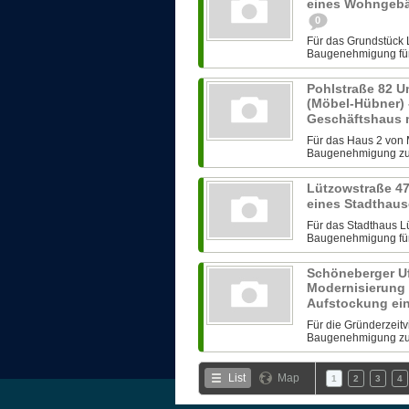
eines Wohngebä
0
Für das Grundstück
Baugenehmigung für
Pohlstraße 82 
(Möbel-Hübner)
Geschäftshaus 
Für das Haus 2 von
Baugenehmigung zu
Lützowstraße 4
eines Stadthau
Für das Stadthaus L
Baugenehmigung für 
Schöneberger Uf
Modernisierung e
Aufstockung ei
Für die Gründerzeit
Baugenehmigung zur
List
Map
1
2
3
4