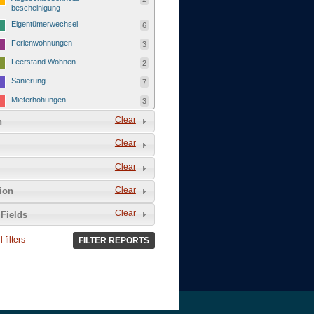
bescheinigung
Eigentümerwechsel
6
Ferienwohnungen
3
Leerstand Wohnen
2
Sanierung
7
Mieterhöhungen
3
Neubau
Clear
27
n
Umwandlung in Wohneigentum
10
Clear
Gewerbe
39
Clear
Baugenehmigung
3
Clear
tion
Nutzungsänderung
3
Clear
Ladeneröffnung
Fields
7
Ladenschließung
7
 filters
FILTER REPORTS
Leerstand Gewerbe
5
Wegzug eines Unternehmens
7
Zuzug eines Unternehmens
7
Inklusion
0