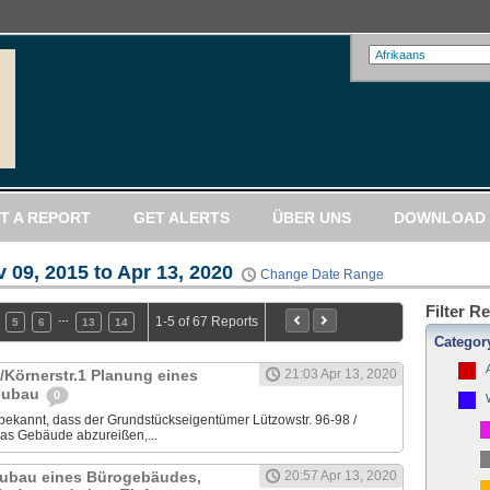
T A REPORT
GET ALERTS
ÜBER UNS
DOWNLOAD 
 09, 2015 to Apr 13, 2020
Change Date Range
Filter R
…
1-5 of 67 Reports
5
6
13
14
Categor
/Körnerstr.1 Planung eines
21:03 Apr 13, 2020
eubau
0
ekannt, dass der Grundstückseigentümer Lützowstr. 96-98 /
 das Gebäude abzureißen,...
eubau eines Bürogebäudes,
20:57 Apr 13, 2020