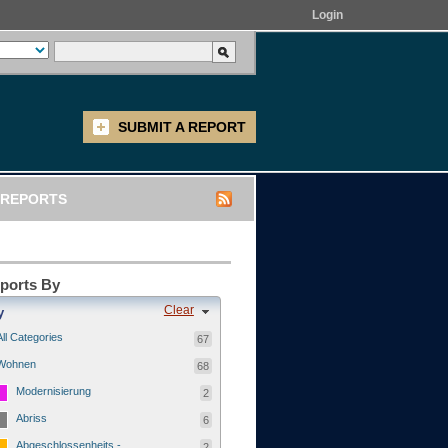
Login
SUBMIT A REPORT
REPORTS
eports By
Clear
y
All Categories
67
Wohnen
68
Modernisierung
2
Abriss
6
Abgeschlossenheits -
2