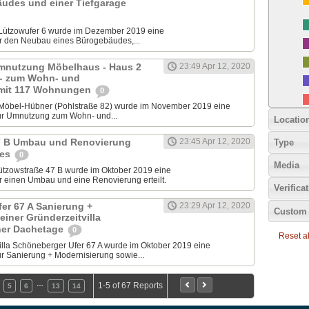
udes und einer Tiefgarage
 Lützowufer 6 wurde im Dezember 2019 eine
 den Neubau eines Bürogebäudes,...
Umnutzung Möbelhaus - Haus 2
23:49 Apr 12, 2020
 - zum Wohn- und
mit 117 Wohnungen
0
 Möbel-Hübner (Pohlstraße 82) wurde im November 2019 eine
r Umnutzung zum Wohn- und...
Locatio
7 B Umbau und Renovierung
23:45 Apr 12, 2020
Type
ses
0
Media
ützowstraße 47 B wurde im Oktober 2019 eine
einen Umbau und eine Renovierung erteilt.
Verifica
er 67 A Sanierung +
23:29 Apr 12, 2020
Custom 
iner Gründerzeitvilla
ner Dachetage
0
Reset all
villa Schöneberger Ufer 67 A wurde im Oktober 2019 eine
 Sanierung + Modernisierung sowie...
…
1-5 of 67 Reports
5
6
13
14