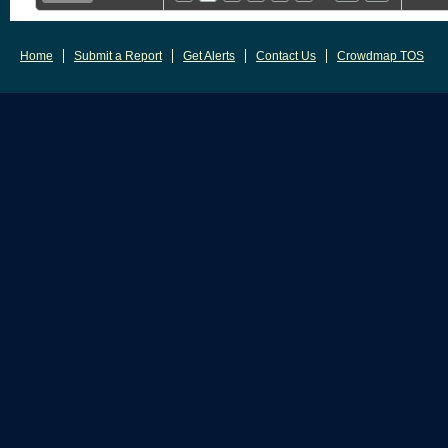
Home
Submit a Report
Get Alerts
Contact Us
Crowdmap TOS