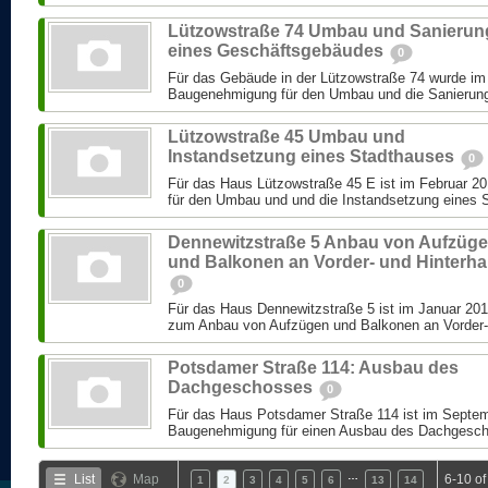
Lützowstraße 74 Umbau und Sanierun
eines Geschäftsgebäudes
0
Für das Gebäude in der Lützowstraße 74 wurde im
Baugenehmigung für den Umbau und die Sanierung 
Lützowstraße 45 Umbau und
Instandsetzung eines Stadthauses
0
Für das Haus Lützowstraße 45 E ist im Februar 
für den Umbau und und die Instandsetzung eines S
Dennewitzstraße 5 Anbau von Aufzüg
und Balkonen an Vorder- und Hinterh
0
Für das Haus Dennewitzstraße 5 ist im Januar 2
zum Anbau von Aufzügen und Balkonen an Vorder- 
Potsdamer Straße 114: Ausbau des
Dachgeschosses
0
Für das Haus Potsdamer Straße 114 ist im Septem
Baugenehmigung für einen Ausbau des Dachgeschos
…
List
Map
6-10 of
1
2
3
4
5
6
13
14