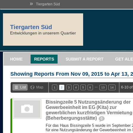
»
Tiergarten Süd
Tiergarten Süd
Entwicklungen in unserem Quartier
HOME
REPORTS
SUBMIT A REPORT
GET AL
Showing Reports From
Nov 09, 2015 to Apr 13, 
…
List
Map
6-10 of
1
2
3
4
5
6
13
14
Bissingzeile 5 Nutzungsänderung der
Gewerbeeinheit im EG (Kita) zur
gewerblichen kurzfristigen Vermietung
(Beherbergungsstätte)
0
Für das Haus Bissingzeile 5 wurde im September
für eine Nutzungsänderung der Gewerbeeinheit im EG