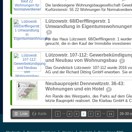
Die landeseigene Wohnungsbaugesellschaft Gewob
Kurfürstenstr. 55 22 Wohnungen für Normalverdien
Lützowstr. 68/Derfflingerstr. 1
Umwandlung in Eigentumswohnunge
0
Für das Haus Lützowstr. 68/Derfflingerstr. 1 wurden
gesucht, die in den Kauf der Immobilie investieren 
Lützowstr. 107-112: Gewerbekündigun
und Neubau von Wohnungsbau
2
Das Grundstück Lützowstr. 107-112 wurde 2016 v
AG und der Richard Ditting GmbH erworben. Sie erw
Neubauprojekt Dennewitzstr. 36-43:
Wohnungen und ein Hotel
0
Am Rande des Westparks, des Parks auf dem Gleis
letzte Bauprojekt realisiert. Die Klarbau GmbH & C
…
…
Liste
Karte
26-30 
1
4
5
6
7
8
14