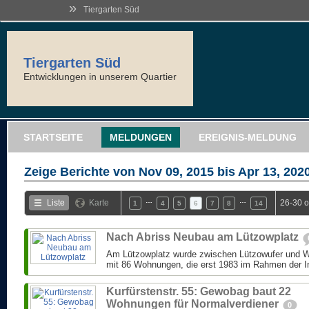
»
Tiergarten Süd
Tiergarten Süd
Entwicklungen in unserem Quartier
STARTSEITE
MELDUNGEN
EREIGNIS-MELDUNG
Zeige Berichte von
Nov 09, 2015 bis Apr 13, 202
…
…
Liste
Karte
26-30 
1
4
5
6
7
8
14
Nach Abriss Neubau am Lützowplatz
Am Lützowplatz wurde zwischen Lützowufer und W
mit 86 Wohnungen, die erst 1983 im Rahmen der Int
Kurfürstenstr. 55: Gewobag baut 22
Wohnungen für Normalverdiener
0