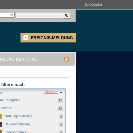
Einloggen
EREIGNIS-MELDUNG
NLOAD BERICHTE
 filtern nach
Löschen
ie
Alle Kategorien
67
Gewerbe
39
Nutzungsänderung
3
Baugenehmigung
3
Ladeneröffnung
7