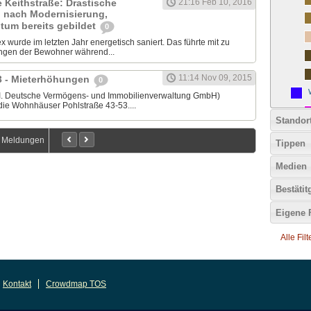
 Keithstraße: Drastische
21:16 Feb 10, 2016
 nach Modernisierung,
um bereits gebildet
0
wurde im letzten Jahr energetisch saniert. Das führte mit zu
ngen der Bewohner während...
11:14 Nov 09, 2015
3 - Mieterhöhungen
0
.V.I. Deutsche Vermögens- und Immobilienverwaltung GmbH)
 die Wohnhäuser Pohlstraße 43-53....
Standor
3 Meldungen
Tippen
Medien
Bestäti
Eigene 
Alle Fil
Kontakt
Crowdmap TOS