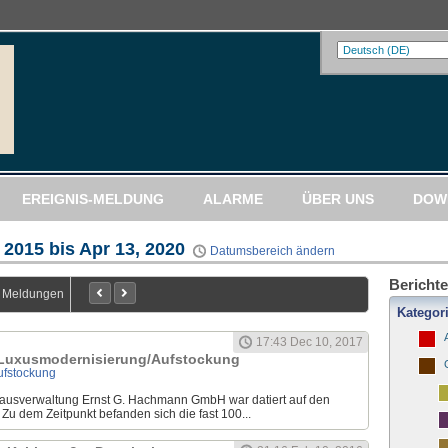
EREIGNIS-MELDUNG
ALARME
ÜBER UNS
DOW
 2015 bis Apr 13, 2020
Datumsbereich ändern
Berichte
3 Meldungen
Kategor
17:43 Dec 10, 2017
uxusmodernisierung/Aufstockung
 Hausverwaltung Ernst G. Hachmann GmbH war datiert auf den
u dem Zeitpunkt befanden sich die fast 100...