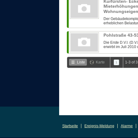
Kurfürsten- Ecke
Mieterhöhungen
Wohnungseigent
Der Gebäudekomplex 
erheblichen Belastu
Pohlstraße 43-5
Die Erste D.V.I. (D
erwirbt im Juli 2010
Liste
Karte
1-3 of 
1
Startseite
Ereignis-Meldung
Alarme