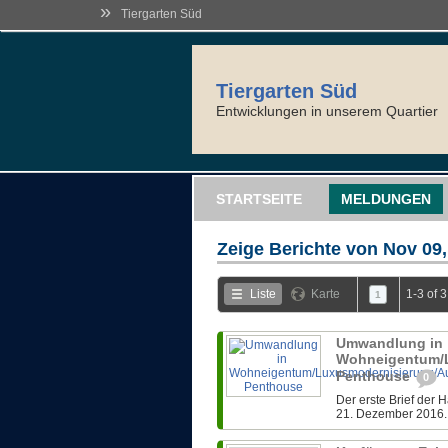
»
Tiergarten Süd
Tiergarten Süd
Entwicklungen in unserem Quartier
STARTSEITE
MELDUNGEN
Zeige Berichte von
Nov 09,
Liste
Karte
1-3 of 
1
Umwandlung in
Wohneigentum/L
Penthouse
0
Der erste Brief der
21. Dezember 2016. Z